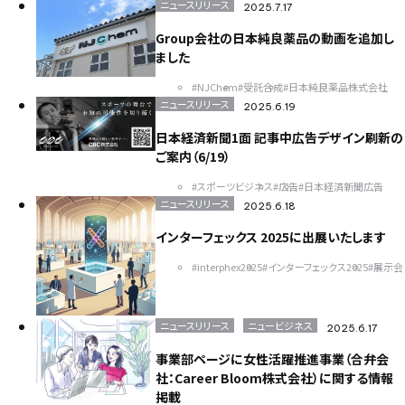
ニュースリリース
2025.7.17
Group会社の日本純良薬品の動画を追加し
ました
#NJChem
#受託合成
#日本純良薬品株式会社
ニュースリリース
2025.6.19
日本経済新聞1面 記事中広告デザイン刷新の
ご案内（6/19）
#スポーツビジネス
#広告
#日本経済新聞広告
ニュースリリース
2025.6.18
インターフェックス 2025に出展いたします
#interphex2025
#インターフェックス2025
#展示会
ニュースリリース
ニュービジネス
2025.6.17
事業部ページに女性活躍推進事業（合弁会
社：Career Bloom株式会社）に関する情報
掲載