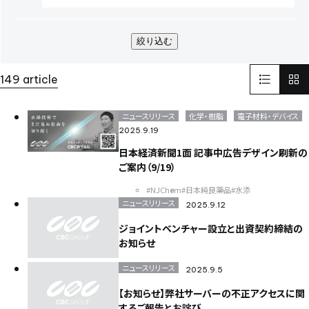
AOZORA FARM
UV硬化型接着剤
100周年
100th
企業広告
SINA COVA
ファッション
バイオ医薬製造受託
絞り込む
TBMC
台湾
医薬品事業
automationtaipei
optics
LinkedIn
リンクドイン
SNS
149 article
インターフェックスWeek 東京
医薬品製造
受託開発製造
GMP
そらぷちキッズキャンプ
ボランティア
電池
ニュースリリース
化学・樹脂
電子材料・デバイス
Battery
セミナー
半導体
パワー半導体
2025.9.19
カーボンニュートラル
電気
化学
日本経済新聞1面 記事中広告デザイン刷新の
環境配慮型のプラスチック
ISCC PLUS
ご案内（9/19）
健康経営優良法人認証取得
健康経営
食品開発展2023
#NJChem
#日本純良薬品
#水添
オステオカルシンへ
CSR
世界遺産
イタリア
FAI
ニュースリリース
2025.9.12
ヨーロッパ
EU
日本純良薬品株式会社
NJChem
水添技術
ジョイントベンチャー設立と出資契約締結の
水素還元反応
農薬
子会社
bioplanet
益虫
ISCC
お知らせ
シングルユースバッグ
バイオ医薬EXPO
CBC America
ニュースリリース
Solid-State Battery Summit
アプリ
2025.9.5
健食原料OEM展2023
光
蒸着
医薬品分析
光学薄膜
薬
【お知らせ】弊社サーバーの不正アクセスに関
蒸着加工
川崎
試験室
サッカー
医薬品
スポーツ
するご報告とお詫び