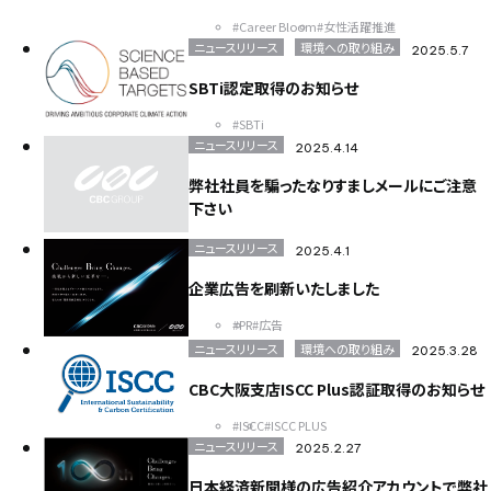
#Career Bloom
#女性活躍推進
ニュースリリース
環境への取り組み
2025.5.7
SBTi認定取得のお知らせ
#SBTi
ニュースリリース
2025.4.14
弊社社員を騙ったなりすましメールにご注意
下さい
ニュースリリース
2025.4.1
企業広告を刷新いたしました
#PR
#広告
ニュースリリース
環境への取り組み
2025.3.28
CBC大阪支店ISCC Plus認証取得のお知らせ
#ISCC
#ISCC PLUS
ニュースリリース
2025.2.27
日本経済新聞様の広告紹介アカウントで弊社