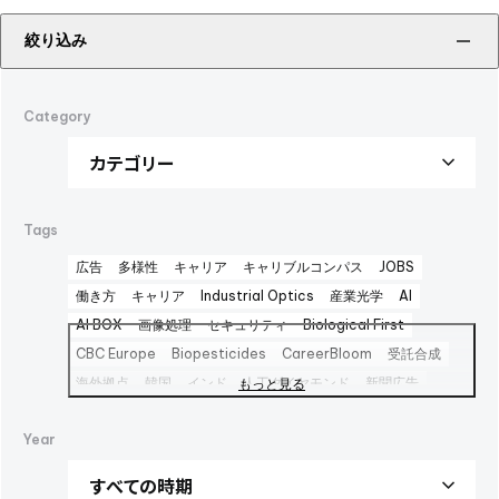
絞り込み
Category
Tags
広告
多様性
キャリア
キャリブルコンパス
JOBS
働き方
キャリア
Industrial Optics
産業光学
AI
AI BOX
画像処理
セキュリティ
Biological First
CBC Europe
Biopesticides
CareerBloom
受託合成
海外拠点
韓国
インド
人工ダイヤモンド
新聞広告
もっと見る
Advertisement
日本経済新聞広告
Career Bloom
Year
女性活躍推進
日本純良薬品
インターフェックス2025
水添
interphex2025
中間体
包材
えんどう豆タンパク
package
foods
PR
SBTi
広告
健康企業宣言