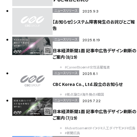
スポーツビジネス
DX
バッテリー
東京ビックサイト
ニュースリリース
2025.9.3
India
USA
China
ASEAN
Europe
Global
【お知らせ】システム障害発生のお詫びとご報
Top message
そらぷち
北海道
大原小児がん基金
告
キッズキャンプ
滝川
大原薬品工業株式会社
サンライフ株式会社
グラフェン
取扱商材
産業カメラ
ニュースリリース
2025.8.19
Computar
M&Aクラウド
インタビュー
M&A
日本経済新聞1面 記事中広告デザイン刷新の
EUROSPINE
ヘルシンキ
ギリシャ
拠点設立
BIOGARD
ご案内（8/19）
食品開発展
ボンオリーブ
プロテタイト
#CareerBloom
#女性活躍推進
インターフェックス
バイオ
DYMAX
UV硬化接着剤
ニュースリリース
2025.8.1
業務効率化
AIチャットボット
リニューアル
ニュース
CBC Korea Co., Ltd.設立のお知らせ
VEPLUS
Exhibition
展示会
Foodex
Recruit
Manufacturing
自動車＆電子機器・部材生産
名古屋
#拠点設立
#海外拠点
#韓国
ニュースリリース
2025.7.22
レンズ
new office
Nagoya
移転
日本経済新聞1面 記事中広告デザイン刷新の
ご案内（7/19）
#Advertisement
#インド
#人工ダイヤモンド
#広告
#新聞広告