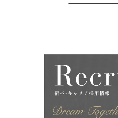
日本経済新聞広告
Career Bloom
女性活躍推進
日本純良薬品
インターフェックス2025
水添
interphex2025
中間体
包材
えんどう豆タンパク
package
foods
PR
SBTi
広告
健康企業宣言
AOZORA FARM
UV硬化型接着剤
100周年
100th
企業広告
SINA COVA
ファッション
バイオ医薬製造受託
TBMC
台湾
医薬品事業
automationtaipei
optics
LinkedIn
リンクドイン