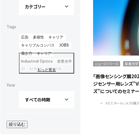
Tags
広告
多様性
キャリア
キャリブルコンパス
JOBS
働き方
キャリア
Industrial Optics
産業光学
ニュースリリース
産業光学
AI
AI BOX
画像処理
もっと見る
「画像センシング展20
セキュリティ
ジセンサー用レンズ”ViS
Year
Biological First
ズ”についてのセミナ
CBC Europe
Biopesticides
#セミナー
#レンズ
#展
CareerBloom
受託合成
海外拠点
韓国
インド
絞り込む
人工ダイヤモンド
新聞広告
Advertisement