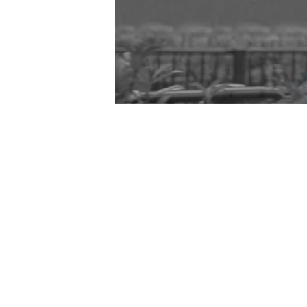
SNS
インターフェックスWeek 東
京
医薬品製造
受託開発製造
GMP
そらぷちキッズキャンプ
ボランティア
電池
Battery
セミナー
半導体
パワー半導体
カーボンニュートラル
電気
化学
環境配慮型のプラスチック
ISCC PLUS
Contact
お問い合わせ
健康経営優良法人認証取得
健康経営
食品開発展2023
お問い合わせの内容によって、返信に時間がかかる
オステオカルシンへ
CSR
ただく場合もございます事、予めご了承ください。
世界遺産
イタリア
FAI
ヨーロッパ
EU