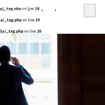
ja/_tag.php
on line
18
ews
Sustainability
Access
Recruit
Contact
ja/_tag.php
on line
19
/ja/_tag.php
on line
20