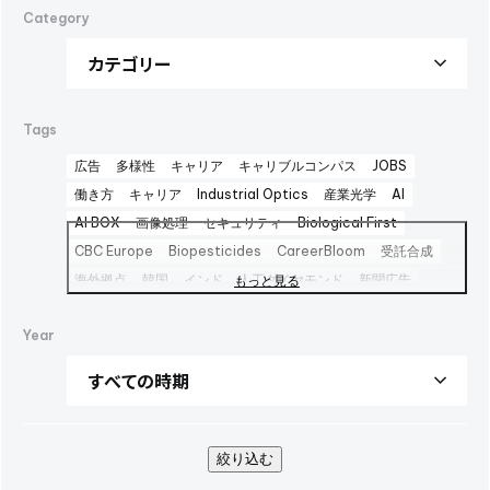
Category
Tags
広告
多様性
キャリア
キャリブルコンパス
JOBS
働き方
キャリア
Industrial Optics
産業光学
AI
AI BOX
画像処理
セキュリティ
Biological First
CBC Europe
Biopesticides
CareerBloom
受託合成
海外拠点
韓国
インド
人工ダイヤモンド
新聞広告
もっと見る
Advertisement
日本経済新聞広告
Career Bloom
Year
女性活躍推進
日本純良薬品
インターフェックス2025
水添
interphex2025
中間体
包材
えんどう豆タンパク
package
foods
PR
SBTi
広告
健康企業宣言
AOZORA FARM
UV硬化型接着剤
100周年
100th
企業広告
SINA COVA
ファッション
バイオ医薬製造受託
絞り込む
TBMC
台湾
医薬品事業
automationtaipei
optics