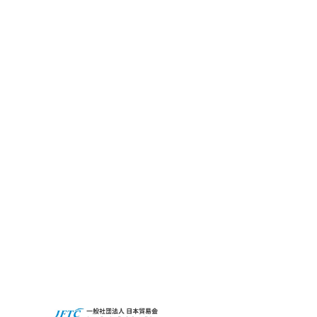
公開情報
CBC GRITとは
サステナビリティ
CBCの社会貢献活動
Access
Recruit
CBCグループグローバルサイト
プライバシーポリシー