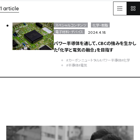
LinkedIn
リンクドイン
SNS
1 article
インターフェックスWeek 東京
医薬品製造
受託開発製造
GMP
そらぷちキッズキャンプ
ボランティア
電池
スペシャルコンテンツ
化学・樹脂
Battery
セミナー
半導体
パワー半導体
電子材料・デバイス
2024.4.18
カーボンニュートラル
電気
化学
パワー半導体を通して、CBCの強みを生かし
環境配慮型のプラスチック
ISCC PLUS
た「化学と電気の融合」を目指す
健康経営優良法人認証取得
健康経営
食品開発展2023
#カーボンニュートラル
#パワー半導体
#化学
オステオカルシンへ
CSR
世界遺産
イタリア
FAI
#半導体
#電気
ヨーロッパ
EU
日本純良薬品株式会社
NJChem
水添技術
水素還元反応
農薬
子会社
bioplanet
益虫
ISCC
シングルユースバッグ
バイオ医薬EXPO
CBC America
Solid-State Battery Summit
アプリ
健食原料OEM展2023
光
蒸着
医薬品分析
光学薄膜
薬
蒸着加工
川崎
試験室
サッカー
医薬品
スポーツ
スポーツビジネス
DX
バッテリー
東京ビックサイト
India
USA
China
ASEAN
Europe
Global
Top message
そらぷち
北海道
大原小児がん基金