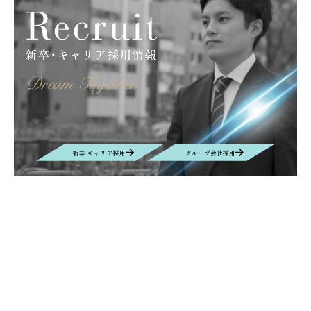
キッズキャンプ
滝川
大原薬品工業株式会社
サンライフ株式会社
グラフェン
取扱商材
産業カメラ
Computar
M&Aクラウド
インタビュー
M&A
EUROSPINE
ヘルシンキ
ギリシャ
拠点設立
BIOGARD
食品開発展
ボンオリーブ
プロテタイト
インターフェックス
バイオ
DYMAX
UV硬化接着剤
業務効率化
AIチャットボット
リニューアル
ニュース
VEPLUS
Exhibition
展示会
Foodex
Recruit
Manufacturing
自動車＆電子機器・部材生産
名古屋
新卒·キャリア採用
グループ会社採用
レンズ
new office
Nagoya
移転
Contact
お問い合わせ
お問い合わせの内容によって、返信に時間がかかる場合や、回答を差し