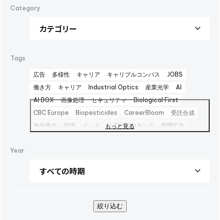
Category
Tags
広告
多様性
キャリア
キャリブルコンパス
JOBS
働き方
キャリア
Industrial Optics
産業光学
AI
AI BOX
画像処理
セキュリティ
Biological First
CBC Europe
Biopesticides
CareerBloom
受託合成
海外拠点
韓国
インド
人工ダイヤモンド
新聞広告
もっと見る
Advertisement
日本経済新聞広告
Career Bloom
Year
女性活躍推進
日本純良薬品
インターフェックス2025
水添
interphex2025
中間体
包材
えんどう豆タンパク
package
foods
PR
SBTi
広告
健康企業宣言
AOZORA FARM
UV硬化型接着剤
100周年
100th
企業広告
SINA COVA
ファッション
バイオ医薬製造受託
絞り込む
TBMC
台湾
医薬品事業
automationtaipei
optics