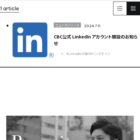
LinkedIn
リンクドイン
SNS
1 article
インターフェックスWeek 東京
医薬品製造
受託開発製造
GMP
そらぷちキッズキャンプ
ボランティア
電池
ニュースリリース
2024.7.11
Battery
セミナー
半導体
パワー半導体
CBC公式 LinkedIn アカウント開設のお知ら
カーボンニュートラル
電気
化学
せ
環境配慮型のプラスチック
ISCC PLUS
#LinkedIn
#SNS
#リンクドイン
健康経営優良法人認証取得
健康経営
食品開発展2023
オステオカルシンへ
CSR
世界遺産
イタリア
FAI
ヨーロッパ
EU
日本純良薬品株式会社
NJChem
水添技術
水素還元反応
農薬
子会社
bioplanet
益虫
ISCC
シングルユースバッグ
バイオ医薬EXPO
CBC America
Solid-State Battery Summit
アプリ
健食原料OEM展2023
光
蒸着
医薬品分析
光学薄膜
薬
蒸着加工
川崎
試験室
サッカー
医薬品
スポーツ
スポーツビジネス
DX
バッテリー
東京ビックサイト
India
USA
China
ASEAN
Europe
Global
Top message
そらぷち
北海道
大原小児がん基金