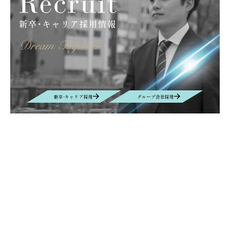
キッズキャンプ
滝川
大原薬品工業株式会社
サンライフ株式会社
グラフェン
取扱商材
産業カメラ
Computar
M&Aクラウド
インタビュー
M&A
EUROSPINE
ヘルシンキ
ギリシャ
拠点設立
BIOGARD
食品開発展
ボンオリーブ
プロテタイト
インターフェックス
バイオ
DYMAX
UV硬化接着剤
業務効率化
AIチャットボット
リニューアル
ニュース
新卒·キャリア採用
グループ会社採用
VEPLUS
Exhibition
展示会
Foodex
Recruit
Manufacturing
自動車＆電子機器・部材生産
名古屋
レンズ
new office
Nagoya
移転
Contact
お問い合わせ
お問い合わせの内容によって、返信に時間がかかる場合や、回答を差し
控えさせていただく場合もございます事、予めご了承ください。