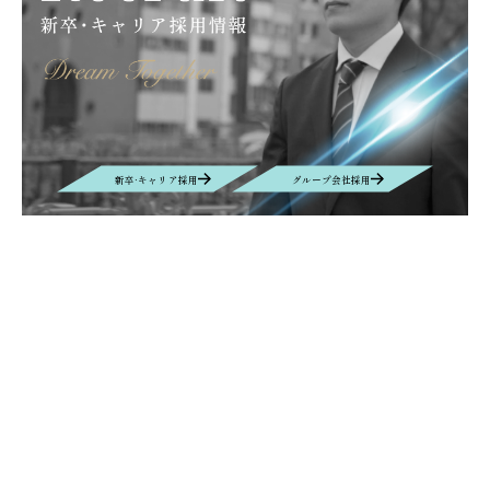
キッズキャンプ
滝川
大原薬品工業株式会社
サンライフ株式会社
グラフェン
取扱商材
産業カメラ
Computar
M&Aクラウド
インタビュー
M&A
EUROSPINE
ヘルシンキ
ギリシャ
拠点設立
BIOGARD
食品開発展
ボンオリーブ
プロテタイト
インターフェックス
バイオ
DYMAX
UV硬化接着剤
新卒·キャリア採用
グループ会社採用
業務効率化
AIチャットボット
リニューアル
ニュース
VEPLUS
Exhibition
展示会
Foodex
Recruit
Manufacturing
自動車＆電子機器・部材生産
名古屋
レンズ
new office
Nagoya
移転
Contact
お問い合わせ
お問い合わせの内容によって、返信に時間がかかる場合や、回答を差し
控えさせていただく場合もございます事、予めご了承ください。