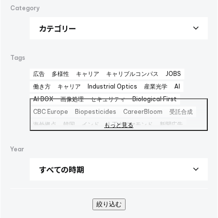
Category
Tags
広告
多様性
キャリア
キャリブルコンパス
JOBS
働き方
キャリア
Industrial Optics
産業光学
AI
AI BOX
画像処理
セキュリティ
Biological First
CBC Europe
Biopesticides
CareerBloom
受託合成
海外拠点
韓国
インド
人工ダイヤモンド
新聞広告
もっと見る
Advertisement
日本経済新聞広告
Career Bloom
Year
女性活躍推進
日本純良薬品
インターフェックス2025
水添
interphex2025
中間体
包材
えんどう豆タンパク
package
foods
PR
SBTi
広告
健康企業宣言
AOZORA FARM
UV硬化型接着剤
100周年
100th
企業広告
SINA COVA
ファッション
バイオ医薬製造受託
絞り込む
TBMC
台湾
医薬品事業
automationtaipei
optics