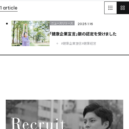
LinkedIn
リンクドイン
SNS
1 article
インターフェックスWeek 東京
医薬品製造
受託開発製造
GMP
そらぷちキッズキャンプ
ボランティア
電池
ニュースリリース
2025.1.16
Battery
セミナー
半導体
パワー半導体
「健康企業宣言」銀の認定を受けました
カーボンニュートラル
電気
化学
環境配慮型のプラスチック
ISCC PLUS
#健康企業宣言
#健康経営
健康経営優良法人認証取得
健康経営
食品開発展2023
オステオカルシンへ
CSR
世界遺産
イタリア
FAI
ヨーロッパ
EU
日本純良薬品株式会社
NJChem
水添技術
水素還元反応
農薬
子会社
bioplanet
益虫
ISCC
シングルユースバッグ
バイオ医薬EXPO
CBC America
Solid-State Battery Summit
アプリ
健食原料OEM展2023
光
蒸着
医薬品分析
光学薄膜
薬
蒸着加工
川崎
試験室
サッカー
医薬品
スポーツ
スポーツビジネス
DX
バッテリー
東京ビックサイト
India
USA
China
ASEAN
Europe
Global
Top message
そらぷち
北海道
大原小児がん基金