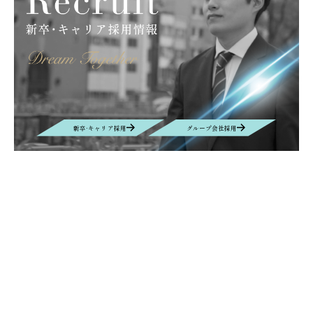
キッズキャンプ
滝川
大原薬品工業株式会社
サンライフ株式会社
グラフェン
取扱商材
産業カメラ
Computar
M&Aクラウド
インタビュー
M&A
EUROSPINE
ヘルシンキ
ギリシャ
拠点設立
BIOGARD
食品開発展
ボンオリーブ
プロテタイト
インターフェックス
バイオ
DYMAX
UV硬化接着剤
業務効率化
AIチャットボット
リニューアル
ニュース
新卒·キャリア採用
グループ会社採用
VEPLUS
Exhibition
展示会
Foodex
Recruit
Manufacturing
自動車＆電子機器・部材生産
名古屋
レンズ
new office
Nagoya
移転
Contact
お問い合わせ
お問い合わせの内容によって、返信に時間がかかる場合や、回答を差し
控えさせていただく場合もございます事、予めご了承ください。