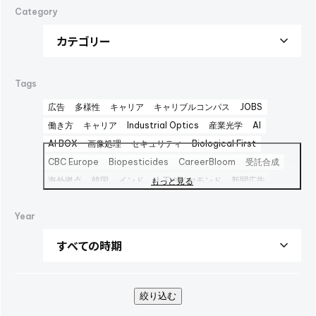
Category
Tags
広告
多様性
キャリア
キャリブルコンパス
JOBS
働き方
キャリア
Industrial Optics
産業光学
AI
AI BOX
画像処理
セキュリティ
Biological First
CBC Europe
Biopesticides
CareerBloom
受託合成
海外拠点
韓国
インド
人工ダイヤモンド
新聞広告
もっと見る
Advertisement
日本経済新聞広告
Career Bloom
Year
女性活躍推進
日本純良薬品
インターフェックス2025
水添
interphex2025
中間体
包材
えんどう豆タンパク
package
foods
PR
SBTi
広告
健康企業宣言
AOZORA FARM
UV硬化型接着剤
100周年
100th
企業広告
SINA COVA
ファッション
バイオ医薬製造受託
絞り込む
TBMC
台湾
医薬品事業
automationtaipei
optics