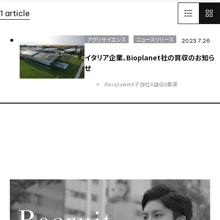
LinkedIn
リンクドイン
SNS
1 article
インターフェックスWeek 東京
医薬品製造
受託開発製造
GMP
そらぷちキッズキャンプ
ボランティア
電池
アグリサイエンス
ニュースリリース
2023.7.26
Battery
セミナー
半導体
パワー半導体
イタリア企業、Bioplanet社の買収のお知ら
カーボンニュートラル
電気
化学
せ
環境配慮型のプラスチック
ISCC PLUS
#bioplanet
#子会社
#益虫
#農薬
健康経営優良法人認証取得
健康経営
食品開発展2023
オステオカルシンへ
CSR
世界遺産
イタリア
FAI
ヨーロッパ
EU
日本純良薬品株式会社
NJChem
水添技術
水素還元反応
農薬
子会社
bioplanet
益虫
ISCC
シングルユースバッグ
バイオ医薬EXPO
CBC America
Solid-State Battery Summit
アプリ
健食原料OEM展2023
光
蒸着
医薬品分析
光学薄膜
薬
蒸着加工
川崎
試験室
サッカー
医薬品
スポーツ
スポーツビジネス
DX
バッテリー
東京ビックサイト
India
USA
China
ASEAN
Europe
Global
Top message
そらぷち
北海道
大原小児がん基金