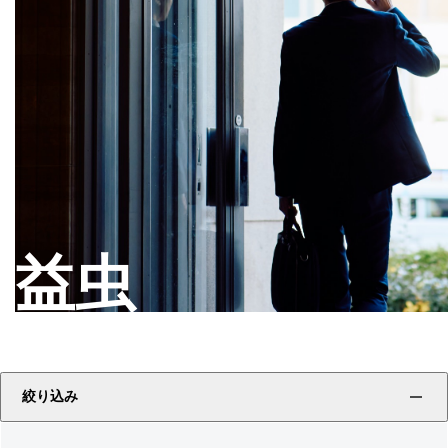
益虫
絞り込み