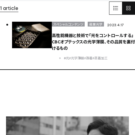
LinkedIn
リンクドイン
SNS
1 article
インターフェックスWeek 東京
医薬品製造
受託開発製造
GMP
そらぷちキッズキャンプ
ボランティア
電池
スペシャルコンテンツ
産業光学
2023.4.17
Battery
セミナー
半導体
パワー半導体
高性能機器と技術で「光をコントロールする」
カーボンニュートラル
電気
化学
CBCオプテックスの光学薄膜、その品質を裏付
環境配慮型のプラスチック
ISCC PLUS
けるもの
健康経営優良法人認証取得
健康経営
食品開発展2023
#光
#光学薄膜
#蒸着
#蒸着加工
オステオカルシンへ
CSR
世界遺産
イタリア
FAI
ヨーロッパ
EU
日本純良薬品株式会社
NJChem
水添技術
水素還元反応
農薬
子会社
bioplanet
益虫
ISCC
シングルユースバッグ
バイオ医薬EXPO
CBC America
Solid-State Battery Summit
アプリ
健食原料OEM展2023
光
蒸着
医薬品分析
光学薄膜
薬
蒸着加工
川崎
試験室
サッカー
医薬品
スポーツ
スポーツビジネス
DX
バッテリー
東京ビックサイト
India
USA
China
ASEAN
Europe
Global
Top message
そらぷち
北海道
大原小児がん基金