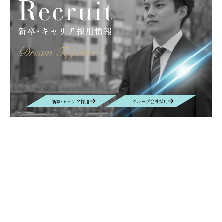
キッズキャンプ
滝川
大原薬品工業株式会社
サンライフ株式会社
グラフェン
取扱商材
産業カメラ
Computar
M&Aクラウド
インタビュー
M&A
EUROSPINE
ヘルシンキ
ギリシャ
拠点設立
BIOGARD
食品開発展
ボンオリーブ
プロテタイト
インターフェックス
バイオ
DYMAX
UV硬化接着剤
業務効率化
AIチャットボット
リニューアル
ニュース
VEPLUS
Exhibition
展示会
Foodex
Recruit
新卒·キャリア採用
グループ会社採用
Manufacturing
自動車＆電子機器・部材生産
名古屋
レンズ
new office
Nagoya
移転
Contact
お問い合わせ
お問い合わせの内容によって、返信に時間がかかる場合や、回答を差し
控えさせていただく場合もございます事、予めご了承ください。