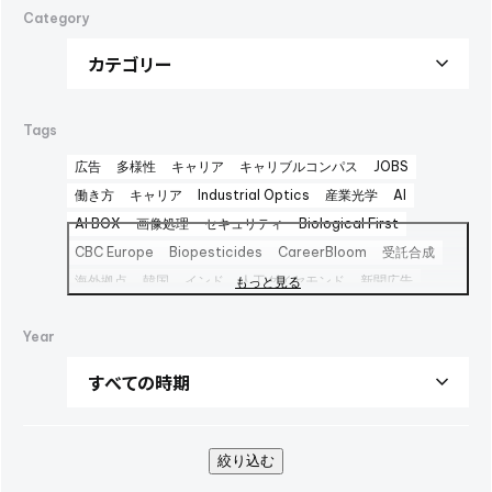
Category
Tags
広告
多様性
キャリア
キャリブルコンパス
JOBS
働き方
キャリア
Industrial Optics
産業光学
AI
AI BOX
画像処理
セキュリティ
Biological First
CBC Europe
Biopesticides
CareerBloom
受託合成
海外拠点
韓国
インド
人工ダイヤモンド
新聞広告
もっと見る
Advertisement
日本経済新聞広告
Career Bloom
Year
女性活躍推進
日本純良薬品
インターフェックス2025
水添
interphex2025
中間体
包材
えんどう豆タンパク
package
foods
PR
SBTi
広告
健康企業宣言
AOZORA FARM
UV硬化型接着剤
100周年
100th
企業広告
SINA COVA
ファッション
バイオ医薬製造受託
絞り込む
TBMC
台湾
医薬品事業
automationtaipei
optics