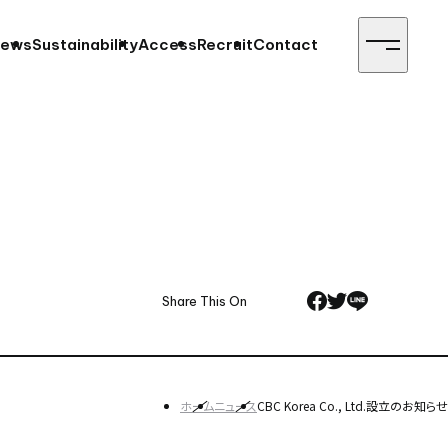
ews
Sustainability
Access
Recruit
Contact
Share This On
ホーム
ニュース
CBC Korea Co., Ltd.設立のお知らせ