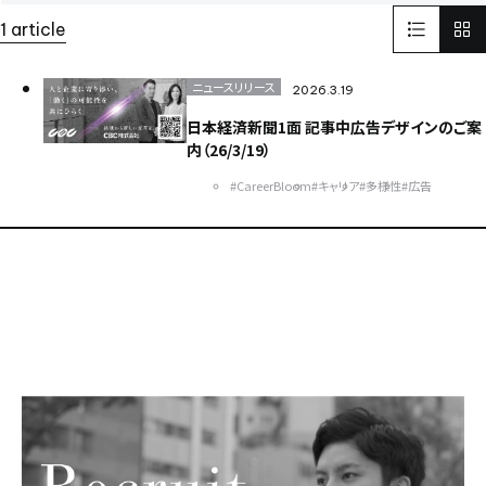
LinkedIn
リンクドイン
SNS
1 article
インターフェックスWeek 東京
医薬品製造
受託開発製造
GMP
そらぷちキッズキャンプ
ボランティア
電池
ニュースリリース
2026.3.19
Battery
セミナー
半導体
パワー半導体
日本経済新聞1面 記事中広告デザインのご案
カーボンニュートラル
電気
化学
内（26/3/19）
環境配慮型のプラスチック
ISCC PLUS
#CareerBloom
#キャリア
#多様性
#広告
健康経営優良法人認証取得
健康経営
食品開発展2023
オステオカルシンへ
CSR
世界遺産
イタリア
FAI
ヨーロッパ
EU
日本純良薬品株式会社
NJChem
水添技術
水素還元反応
農薬
子会社
bioplanet
益虫
ISCC
シングルユースバッグ
バイオ医薬EXPO
CBC America
Solid-State Battery Summit
アプリ
健食原料OEM展2023
光
蒸着
医薬品分析
光学薄膜
薬
蒸着加工
川崎
試験室
サッカー
医薬品
スポーツ
スポーツビジネス
DX
バッテリー
東京ビックサイト
India
USA
China
ASEAN
Europe
Global
Top message
そらぷち
北海道
大原小児がん基金