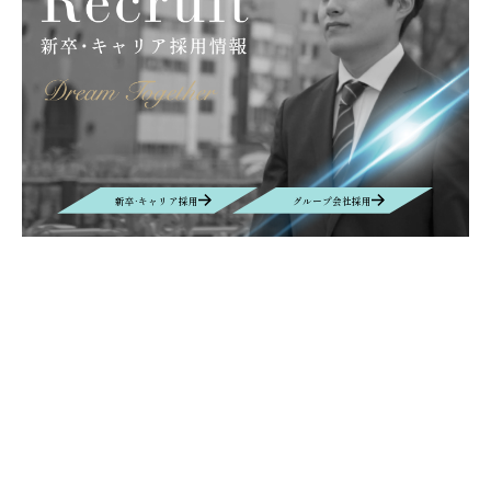
キッズキャンプ
滝川
大原薬品工業株式会社
サンライフ株式会社
グラフェン
取扱商材
産業カメラ
Computar
M&Aクラウド
インタビュー
M&A
EUROSPINE
ヘルシンキ
ギリシャ
拠点設立
BIOGARD
食品開発展
ボンオリーブ
プロテタイト
インターフェックス
バイオ
DYMAX
UV硬化接着剤
業務効率化
AIチャットボット
リニューアル
ニュース
新卒·キャリア採用
グループ会社採用
VEPLUS
Exhibition
展示会
Foodex
Recruit
Manufacturing
自動車＆電子機器・部材生産
名古屋
レンズ
new office
Nagoya
移転
Contact
お問い合わせ
お問い合わせの内容によって、返信に時間がかかる場合や、回答を差し
控えさせていただく場合もございます事、予めご了承ください。