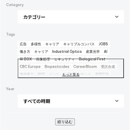
Category
Tags
広告
多様性
キャリア
キャリブルコンパス
JOBS
働き方
キャリア
Industrial Optics
産業光学
AI
AI BOX
画像処理
セキュリティ
Biological First
CBC Europe
Biopesticides
CareerBloom
受託合成
海外拠点
韓国
インド
人工ダイヤモンド
新聞広告
もっと見る
Advertisement
日本経済新聞広告
Career Bloom
Year
女性活躍推進
日本純良薬品
インターフェックス2025
水添
interphex2025
中間体
包材
えんどう豆タンパク
package
foods
PR
SBTi
広告
健康企業宣言
AOZORA FARM
UV硬化型接着剤
100周年
100th
企業広告
SINA COVA
ファッション
バイオ医薬製造受託
絞り込む
TBMC
台湾
医薬品事業
automationtaipei
optics