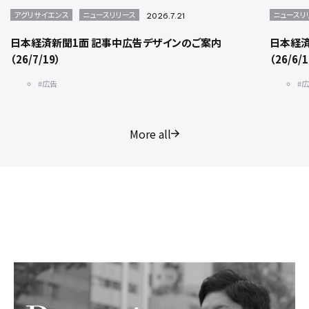
アグリサイエンス
ニュースリリース
ニュースリ
2026.7.21
日本経済新聞1面 記事中広告デザインのご案内
日本経済
（26/7/19）
（26/6/
#広告
#
More all