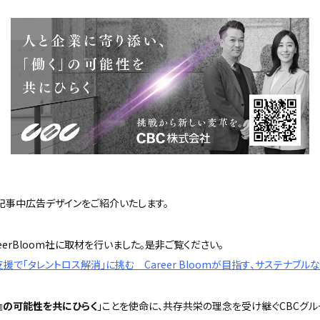
記事中広告デザインをご紹介いたします。
erBloom社に取材を行いました。是非ご覧ください。
で「タレントロス解消」に挑む Career Bloomが目指す、サステナブル
く』の可能性を共にひらく
」ことを使命に、共存共栄の理念を受け継ぐCBCグ