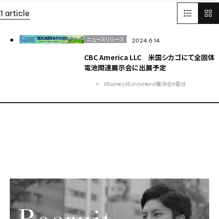
LinkedIn
リンクドイン
SNS
1 article
インターフェックスWeek 東京
医薬品製造
受託開発製造
GMP
そらぷちキッズキャンプ
ボランティア
電池
ニュースリリース
2024.6.14
Battery
セミナー
半導体
パワー半導体
CBC America LLC 米国シカゴにて全固体
カーボンニュートラル
電気
化学
電池関連展示会に出展予定
環境配慮型のプラスチック
ISCC PLUS
#Battery
#Exhibition
#展示会
#電池
健康経営優良法人認証取得
健康経営
食品開発展2023
オステオカルシンへ
CSR
世界遺産
イタリア
FAI
ヨーロッパ
EU
日本純良薬品株式会社
NJChem
水添技術
水素還元反応
農薬
子会社
bioplanet
益虫
ISCC
シングルユースバッグ
バイオ医薬EXPO
CBC America
Solid-State Battery Summit
アプリ
健食原料OEM展2023
光
蒸着
医薬品分析
光学薄膜
薬
蒸着加工
川崎
試験室
サッカー
医薬品
スポーツ
スポーツビジネス
DX
バッテリー
東京ビックサイト
India
USA
China
ASEAN
Europe
Global
Top message
そらぷち
北海道
大原小児がん基金