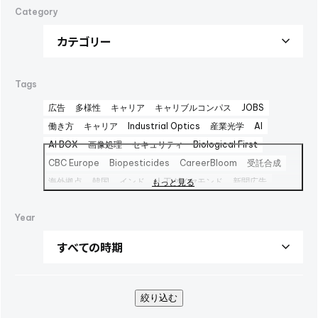
Category
Tags
広告
多様性
キャリア
キャリブルコンパス
JOBS
働き方
キャリア
Industrial Optics
産業光学
AI
AI BOX
画像処理
セキュリティ
Biological First
CBC Europe
Biopesticides
CareerBloom
受託合成
海外拠点
韓国
インド
人工ダイヤモンド
新聞広告
もっと見る
Advertisement
日本経済新聞広告
Career Bloom
Year
女性活躍推進
日本純良薬品
インターフェックス2025
水添
interphex2025
中間体
包材
えんどう豆タンパク
package
foods
PR
SBTi
広告
健康企業宣言
AOZORA FARM
UV硬化型接着剤
100周年
100th
企業広告
SINA COVA
ファッション
バイオ医薬製造受託
絞り込む
TBMC
台湾
医薬品事業
automationtaipei
optics