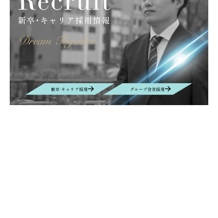
キッズキャンプ
滝川
大原薬品工業株式会社
サンライフ株式会社
グラフェン
取扱商材
産業カメラ
Computar
M&Aクラウド
インタビュー
M&A
EUROSPINE
ヘルシンキ
ギリシャ
拠点設立
BIOGARD
食品開発展
ボンオリーブ
プロテタイト
インターフェックス
バイオ
DYMAX
UV硬化接着剤
業務効率化
AIチャットボット
リニューアル
ニュース
新卒·キャリア採用
グループ会社採用
VEPLUS
Exhibition
展示会
Foodex
Recruit
Manufacturing
自動車＆電子機器・部材生産
名古屋
レンズ
new office
Nagoya
移転
Contact
お問い合わせ
お問い合わせの内容によって、返信に時間がかかる場合や、回答を差し
控えさせていただく場合もございます事、予めご了承ください。