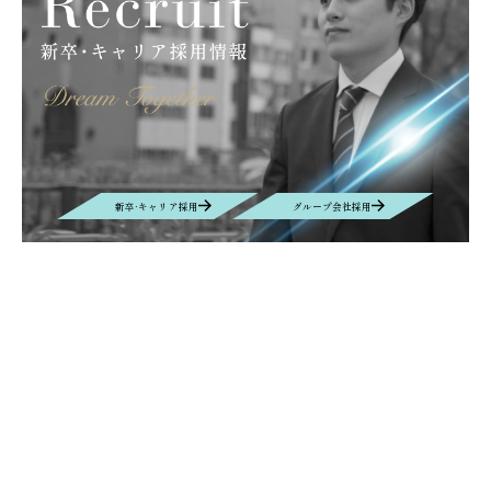
キッズキャンプ
滝川
大原薬品工業株式会社
サンライフ株式会社
グラフェン
取扱商材
産業カメラ
Computar
M&Aクラウド
インタビュー
M&A
EUROSPINE
ヘルシンキ
ギリシャ
拠点設立
BIOGARD
食品開発展
ボンオリーブ
プロテタイト
インターフェックス
バイオ
DYMAX
UV硬化接着剤
業務効率化
AIチャットボット
リニューアル
ニュース
新卒·キャリア採用
グループ会社採用
VEPLUS
Exhibition
展示会
Foodex
Recruit
Manufacturing
自動車＆電子機器・部材生産
名古屋
レンズ
new office
Nagoya
移転
Contact
お問い合わせ
お問い合わせの内容によって、返信に時間がかかる場合や、回答を差し
控えさせていただく場合もございます事、予めご了承ください。