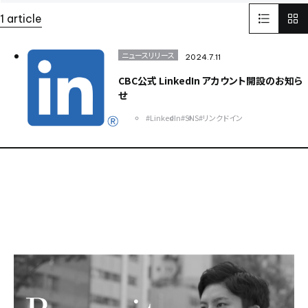
LinkedIn
リンクドイン
SNS
1 article
インターフェックスWeek 東京
医薬品製造
受託開発製造
GMP
そらぷちキッズキャンプ
ボランティア
電池
ニュースリリース
2024.7.11
Battery
セミナー
半導体
パワー半導体
CBC公式 LinkedIn アカウント開設のお知ら
カーボンニュートラル
電気
化学
せ
環境配慮型のプラスチック
ISCC PLUS
#LinkedIn
#SNS
#リンクドイン
健康経営優良法人認証取得
健康経営
食品開発展2023
オステオカルシンへ
CSR
世界遺産
イタリア
FAI
ヨーロッパ
EU
日本純良薬品株式会社
NJChem
水添技術
水素還元反応
農薬
子会社
bioplanet
益虫
ISCC
シングルユースバッグ
バイオ医薬EXPO
CBC America
Solid-State Battery Summit
アプリ
健食原料OEM展2023
光
蒸着
医薬品分析
光学薄膜
薬
蒸着加工
川崎
試験室
サッカー
医薬品
スポーツ
スポーツビジネス
DX
バッテリー
東京ビックサイト
India
USA
China
ASEAN
Europe
Global
Top message
そらぷち
北海道
大原小児がん基金