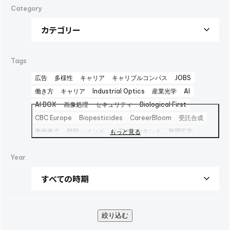
Category
Tags
広告
多様性
キャリア
キャリブルコンパス
JOBS
働き方
キャリア
Industrial Optics
産業光学
AI
AI BOX
画像処理
セキュリティ
Biological First
CBC Europe
Biopesticides
CareerBloom
受託合成
海外拠点
韓国
インド
人工ダイヤモンド
新聞広告
もっと見る
Advertisement
日本経済新聞広告
Career Bloom
Year
女性活躍推進
日本純良薬品
インターフェックス2025
水添
interphex2025
中間体
包材
えんどう豆タンパク
package
foods
PR
SBTi
広告
健康企業宣言
AOZORA FARM
UV硬化型接着剤
100周年
100th
企業広告
SINA COVA
ファッション
バイオ医薬製造受託
絞り込む
TBMC
台湾
医薬品事業
automationtaipei
optics