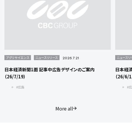
アグリサイエンス
ニュースリリース
ニュースリ
2026.7.21
日本経済新聞1面 記事中広告デザインのご案内
日本経済
（26/7/19）
（26/6/
#広告
#
More all