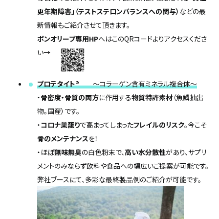
更年期障害」（テストステロンバランスへの関与）
などの最
新情報もご紹介させて頂きます。
ボンオリーブ専用HP
へはこのQRコードよりアクセスくださ
い→
プロテタイト
®
～コラーゲン含有ミネラル複合体～
・
骨密度・骨質の両方
に作用する
物質特許素材
（魚鱗抽出
物。国産）です。
・
コロナ巣籠り
で高まってしまった
フレイルのリスク
。今こそ
骨のメンテナンス
を！
・ほぼ
無味無臭
の白色粉末で、
高い水分散性
があり、サプリ
メントのみならず飲料や食品への幅広いご提案が可能です。
弊社ブースにて、多彩な最終製品例のご紹介が可能です。