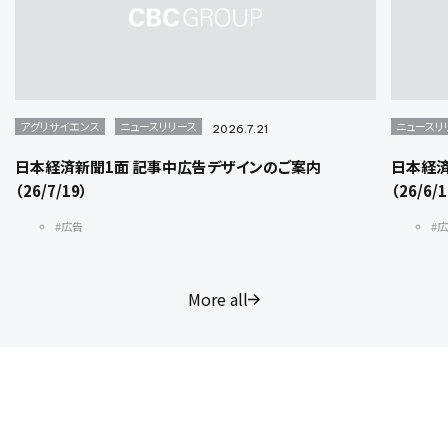
アグリサイエンス
ニュースリリース
ニュースリ
2026.7.21
日本経済新聞1面 記事中広告デザインのご案内
日本経済
（26/7/19）
（26/6/
#広告
#
More all