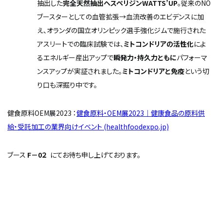
抽出した
完全天然抽出ヘスペリジン
WATTS’UP
。従来のNO
ブースターとしての血管拡張→血流改善のエビデンスに加
え、オランダの国立オリンピック選手強化ジムで施行された
アスリートでの臨床試験では、
ミトコンドリアの活性化
によ
るエネルギー産出アップで
瞬発力・持久力ともに
パフォーマ
ンスアップが実証されました。
ミトコンドリアと免疫
という切
り口も深掘り中です。
健食原料OEM展2023 ：
健食原料・OEM展2023｜健康食品の原料供
給・受託加工の業界向けイベント (healthfoodexpo.jp)
ブース
F
－0２
にてお待ち申し上げております。