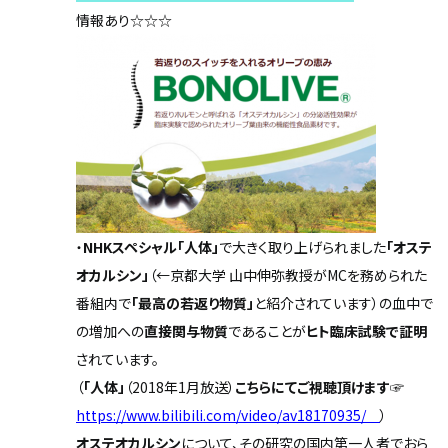
情報あり☆☆☆
・
NHKスペシャル「人体」
で大きく取り上げられました
「オステ
オカルシン」
（←京都大学 山中伸弥教授がMCを務められた
番組内で
「最高の若返り物質」
と紹介されています）の血中で
の増加への
直接関与物質
であることが
ヒト臨床試験で証明
されています。
（
「人体」
（2018年1月放送）
こちらにてご視聴頂けます
☞
https://www.bilibili.com/video/av18170935/
）
オステオカルシン
について、その研究の国内第一人者でおら