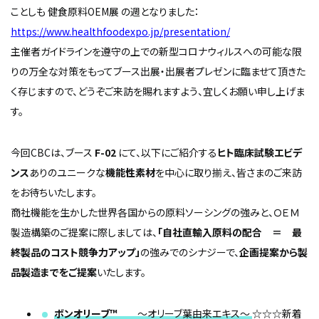
ことしも 健食原料OEM展 の週となりました：
https://www.healthfoodexpo.jp/presentation/
主催者ガイドラインを遵守の上での新型コロナウィルスへの可能な限
りの万全な対策をもってブース出展・出展者プレゼンに臨ませて頂きた
く存じますので、どうぞご来訪を賜れますよう、宜しくお願い申し上げま
す。
今回CBCは、ブース
F-02
にて、以下にご紹介する
ヒト臨床試験エビデ
ンス
ありのユニークな
機能性素材
を中心に取り揃え、皆さまのご来訪
をお待ちいたします。
商社機能を生かした世界各国からの原料ソーシングの強みと、ＯＥＭ
製造構築のご提案に際しましては、
「自社直輸入原料の配合 ＝ 最
終製品のコスト競争力アップ」
の強みでのシナジーで、
企画提案から製
品製造までをご提案
いたします。
ボンオリーブ
™
～オリーブ葉由来エキス～
☆☆☆新着