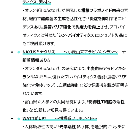
ティクス」素材～
・オランダBioActor社が開発した
柑橘フラボノイド由来
の素
材。腸内で
酪酸菌の生成
を活性化させ
炎症を抑制
するエビ
デンスあり。
腸管バリア強化
で
免疫力を向上
させ、プロバイ
オティクスと併せた「
シン・バイオティクス
」コンセプト製品に
もご検討頂けます。
NAXUS®
ナクサス
～小麦由来アラビノキシラン～
☆
新着情報あり☆
・オランダBioActor社の研究により、
小麦由来アラビノキシ
ラン
NAXUS®は、優れたブレバイオティクス機能（腸管バリア
強化☞免疫アップ）、血糖値抑制などの健康機能性が証明さ
れています。
・富山県立大学との共同研究により、
「制御性T細胞の活性
化」
など、新しい知見も得ています。
WATTS’UP
®
～柑橘系フラボノイド～
・人体吸収性の高い
「光学活性（S-）体」
を選択的にリッチに