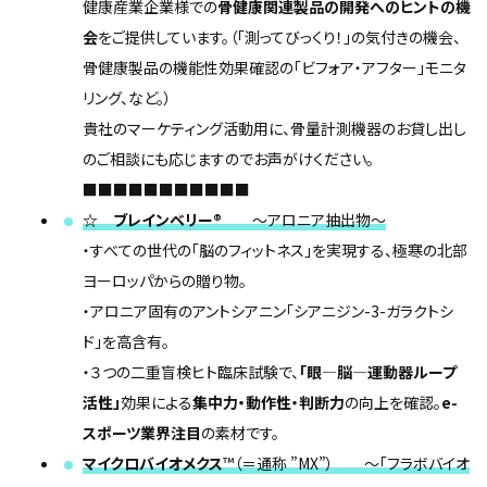
健康産業企業様での
骨健康関連製品の開発へのヒントの機
会
をご提供しています。（「測ってびっくり！」の気付きの機会、
骨健康製品の機能性効果確認の「ビフォア・アフター」モニタ
リング、など。）
貴社のマーケティング活動用に、骨量計測機器のお貸し出し
のご相談にも応じますのでお声がけください。
■■■■■■■■■■■
☆ ブレインベリー®
～アロニア抽出物～
・すべての世代の「脳のフィットネス」を実現する、極寒の北部
ヨーロッパからの贈り物。
・アロニア固有のアントシアニン「シアニジン-3-ガラクトシ
ド」を高含有。
・３つの二重盲検ヒト臨床試験で、
「眼―脳―運動器ループ
活性」
効果による
集中力・動作性・判断力
の向上を確認。
e-
スポーツ業界注目
の素材です。
マイクロバイオメクス
™
（＝通称
”MX”
）
～「フラボバイオ