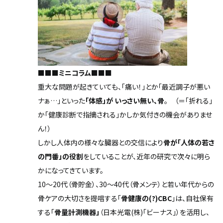
■■■
ミニコラム
■■■
重大な問題が起きていても、「痛い！」とか「最近調子が悪い
ナぁ…」といった
「体感」が いっさい無い、骨
。 （＝「折れる」
か「健康診断で指摘される」かしか気付きの機会がありませ
ん！）
しかし人体内の様々な臓器との交信により
骨が「人体の若さ
の門番」の役割
をしていることが、近年の研究で次々に明ら
かになってきています。
10～20代（骨貯金）、30～40代（骨メンテ）と若い年代からの
骨ケアの大切さを提唱する
「
骨健康の
(?)
CBC
」
は、自社保有
する「
骨量計測機器」
（日本光電(株)「ビーナス」）を活用し、