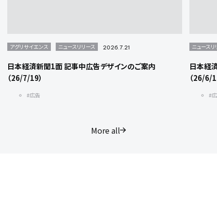
アグリサイエンス
ニュースリリース
ニュースリ
2026.7.21
日本経済新聞1面 記事中広告デザインのご案内
日本経済
（26/7/19）
（26/6/
#広告
#
More all