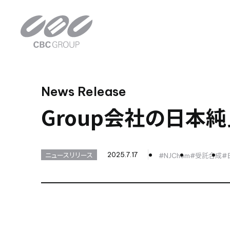
News Release
Group会社の日本
ニュースリリース
2025.7.17
#NJChem
#受託合成
#