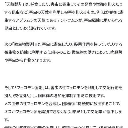
「天敵製剤」は、捕食したり、害虫に寄生してその発育や増殖を抑えたり
する昆虫など、害虫の天敵を利用し被害を抑えるもの。例えば植物に寄
生するアブラムシの天敵であるテントウムシが、害虫駆除に用いられる
昆虫としてよく知られています。
次の「微生物製剤」は、害虫に寄生したり、殺菌作用を持っていたりする
微生物を防除に利用する仕組みのこと。微生物の働きによって、病原菌
や害虫から作物を守ります。
そして「フェロモン製剤」は、害虫の性フェロモンを利用して交配行動を
撹乱（交信撹乱）し、個体群の増加を抑制する防除技術です。
メス由来の性フェロモンを合成し、圃場内に持続的に放出することで、
オスがフェロモン源を識別できなくなり、結果として交配率が低下しま
す。
最後の「植物抽出由来の製剤」は、植物が元々保有している成分を抽出