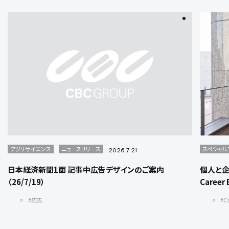
アグリサイエンス
ニュースリリース
スペシャル
2026.7.21
日本経済新聞1面 記事中広告デザインのご案内
個人と
（26/7/19）
Care
#広告
#C