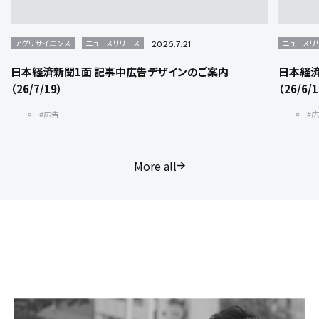
アグリサイエンス
ニュースリリース
ニュースリ
2026.7.21
日本経済新聞1面 記事中広告デザインのご案内
日本経済
（26/7/19）
（26/6/
#広告
#
More all