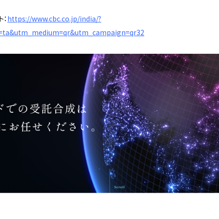
ト：
https://www.cbc.co.jp/india/?
e=ta&utm_medium=qr&utm_campaign=qr32