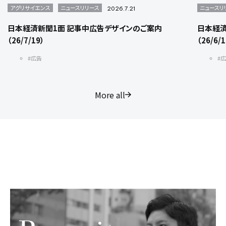
アグリサイエンス
ニュースリリース
ニュースリ
2026.7.21
日本経済新聞1面 記事中広告デザインのご案内
日本経済
（26/7/19）
（26/6/
#広告
#
More all