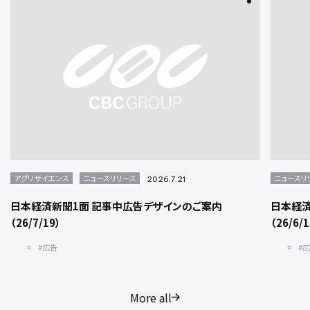
アグリサイエンス
ニュースリリース
ニュースリ
2026.7.21
日本経済新聞1面 記事中広告デザインのご案内
日本経済
（26/7/19）
（26/6/
#広告
#
More all