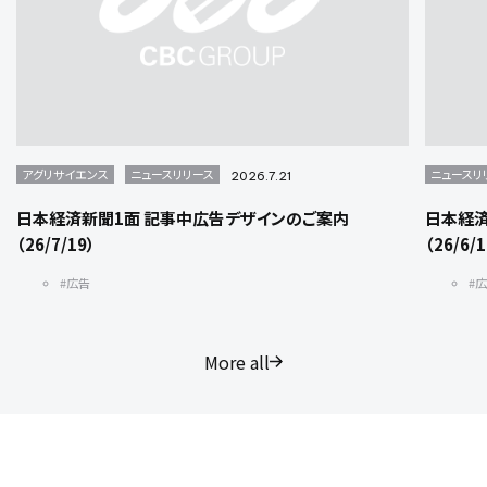
アグリサイエンス
ニュースリリース
ニュースリ
2026.7.21
日本経済新聞1面 記事中広告デザインのご案内
日本経済
（26/7/19）
（26/6/
#広告
#
More all