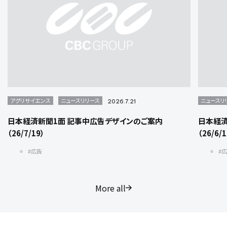
アグリサイエンス
ニュースリリース
ニュースリ
2026.7.21
日本経済新聞1面 記事中広告デザインのご案内
日本経済
（26/7/19）
（26/6/
#広告
#
More all