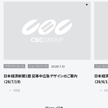
アグリサイエンス
ニュースリリース
ニュースリ
2026.7.21
日本経済新聞1面 記事中広告デザインのご案内
日本経済
（26/7/19）
（26/6/
#広告
#
More all