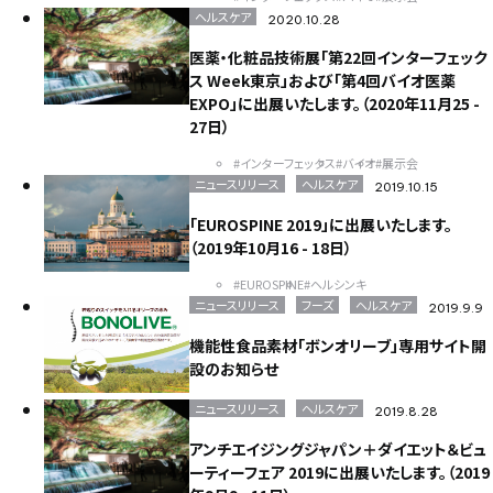
ヘルスケア
2020.10.28
医薬・化粧品技術展「第22回インターフェック
ス Week東京」および「第4回バイオ医薬
EXPO」に出展いたします。（2020年11月25 -
27日）
#インターフェックス
#バイオ
#展示会
ニュースリリース
ヘルスケア
2019.10.15
「EUROSPINE 2019」に出展いたします。
（2019年10月16 - 18日）
#EUROSPINE
#ヘルシンキ
ニュースリリース
フーズ
ヘルスケア
2019.9.9
機能性食品素材「ボンオリーブ」専用サイト開
設のお知らせ
ニュースリリース
ヘルスケア
2019.8.28
アンチエイジングジャパン＋ダイエット＆ビュ
ーティーフェア 2019に出展いたします。（2019