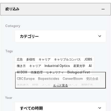
絞り込み
Category
Tags
広告
多様性
キャリア
キャリブルコンパス
JOBS
働き方
キャリア
Industrial Optics
産業光学
AI
AI BOX
画像処理
セキュリティ
Biological First
CBC Europe
Biopesticides
CareerBloom
受託合成
海外拠点
韓国
インド
人工ダイヤモンド
新聞広告
もっと見る
Advertisement
日本経済新聞広告
Career Bloom
Year
女性活躍推進
日本純良薬品
インターフェックス2025
水添
interphex2025
中間体
包材
えんどう豆タンパク
package
foods
PR
SBTi
広告
健康企業宣言