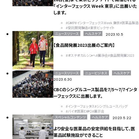
「インターフェックス Week 東京」に出展いた
スポーツビジネス
DX
バッテリー
東京ビックサイト
します。
India
USA
China
ASEAN
Europe
Global
Top message
そらぷち
北海道
大原小児がん基金
#GMP
#インターフェックスWeek 東京
#医薬品製造
#受託開発製造
#東京ビックサイト
キッズキャンプ
滝川
大原薬品工業株式会社
ニュースリリース
ヘルスケア
2023.10.5
サンライフ株式会社
グラフェン
取扱商材
産業カメラ
【食品開発展2023出展のご案内】
Computar
M&Aクラウド
インタビュー
M&A
EUROSPINE
ヘルシンキ
ギリシャ
拠点設立
BIOGARD
#オステオカルシンへ
#展示会
#食品開発展2023
食品開発展
ボンオリーブ
プロテタイト
インターフェックス
バイオ
DYMAX
UV硬化接着剤
ニュースリリース
ニュービジネス
ヘルスケア
業務効率化
AIチャットボット
リニューアル
ニュース
2023.6.30
VEPLUS
Exhibition
展示会
Foodex
Recruit
CBCのシングルユース製品を7/5～7/7インタ
Manufacturing
自動車＆電子機器・部材生産
名古屋
ーフェックスに出展します。
レンズ
new office
Nagoya
移転
#インターフェックス
#シングルユースバッグ
#バイオ医薬EXPO
#展示会
スペシャルコンテンツ
ヘルスケア
2023.5.22
より安全な医薬品の安定供給を目指して、医
薬品試験施設ができること