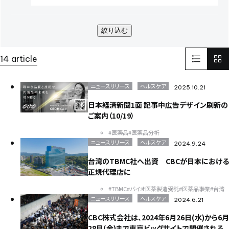
AOZORA FARM
UV硬化型接着剤
100周年
100th
企業広告
SINA COVA
ファッション
バイオ医薬製造受託
絞り込む
TBMC
台湾
医薬品事業
automationtaipei
optics
LinkedIn
リンクドイン
SNS
14 article
インターフェックスWeek 東京
医薬品製造
受託開発製造
GMP
そらぷちキッズキャンプ
ボランティア
電池
ニュースリリース
ヘルスケア
2025.10.21
Battery
セミナー
半導体
パワー半導体
日本経済新聞1面 記事中広告デザイン刷新の
カーボンニュートラル
電気
化学
ご案内（10/19）
環境配慮型のプラスチック
ISCC PLUS
#医薬品
#医薬品分析
健康経営優良法人認証取得
健康経営
食品開発展2023
ニュースリリース
ヘルスケア
2024.9.24
オステオカルシンへ
CSR
世界遺産
イタリア
FAI
ヨーロッパ
EU
日本純良薬品株式会社
NJChem
水添技術
台湾のTBMC社へ出資 CBCが日本における
正規代理店に
水素還元反応
農薬
子会社
bioplanet
益虫
ISCC
シングルユースバッグ
バイオ医薬EXPO
CBC America
#TBMC
#バイオ医薬製造受託
#医薬品事業
#台湾
ニュースリリース
ヘルスケア
Solid-State Battery Summit
アプリ
2024.6.21
健食原料OEM展2023
光
蒸着
医薬品分析
光学薄膜
薬
CBC株式会社は、2024年6月26日(水)から6月
蒸着加工
川崎
試験室
サッカー
医薬品
スポーツ
28日(金)まで東京ビッグサイトで開催される