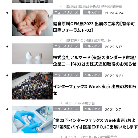
#医薬品
#医薬品分析
#川崎
#薬
#試験室
ニュースリリース
ヘルスケア
2023.4.24
健食原料OEM展2023 出展のご案内【有楽町
国際フォーラム F-02】
#健食原料OEM展2023
#展示会
ニュースリリース
ヘルスケア
2022.8.17
株式会社アルマード（東証スタンダード市場/
企業コード4932)の株式追加取得のお知らせ
ニュースリリース
ヘルスケア
2022.6.24
インターフェックス Week 東京 出展のお知ら
せ
#Exhibition
#展示会
ニュースリリース
ヘルスケア
2021.12.7
「第23回インターフェックス Week東京」およ
び「第5回バイオ医薬EXPO」に出展いたします
#インターフェックス
#バイオ
#展示会