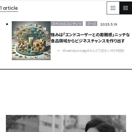
LinkedIn
リンクドイン
SNS
1 article
インターフェックスWeek 東京
医薬品製造
受託開発製造
GMP
そらぷちキッズキャンプ
ボランティア
電池
スペシャルコンテンツ
フーズ
2025.5.19
Battery
セミナー
半導体
パワー半導体
強みは「エンドユーザーとの距離感」ニッチな
カーボンニュートラル
電気
化学
食品領域からビジネスチャンスを作り出す
環境配慮型のプラスチック
ISCC PLUS
#foods
#package
#えんどう豆タンパク
#包材
健康経営優良法人認証取得
健康経営
食品開発展2023
オステオカルシンへ
CSR
世界遺産
イタリア
FAI
ヨーロッパ
EU
日本純良薬品株式会社
NJChem
水添技術
水素還元反応
農薬
子会社
bioplanet
益虫
ISCC
シングルユースバッグ
バイオ医薬EXPO
CBC America
Solid-State Battery Summit
アプリ
健食原料OEM展2023
光
蒸着
医薬品分析
光学薄膜
薬
蒸着加工
川崎
試験室
サッカー
医薬品
スポーツ
スポーツビジネス
DX
バッテリー
東京ビックサイト
India
USA
China
ASEAN
Europe
Global
Top message
そらぷち
北海道
大原小児がん基金