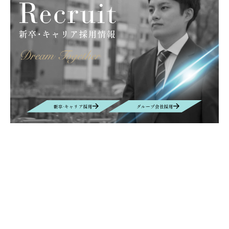
キッズキャンプ
滝川
大原薬品工業株式会社
サンライフ株式会社
グラフェン
取扱商材
産業カメラ
Computar
M&Aクラウド
インタビュー
M&A
EUROSPINE
ヘルシンキ
ギリシャ
拠点設立
BIOGARD
食品開発展
ボンオリーブ
プロテタイト
インターフェックス
バイオ
DYMAX
UV硬化接着剤
業務効率化
AIチャットボット
リニューアル
ニュース
VEPLUS
Exhibition
展示会
Foodex
Recruit
新卒·キャリア採用
グループ会社採用
Manufacturing
自動車＆電子機器・部材生産
名古屋
レンズ
new office
Nagoya
移転
Contact
お問い合わせ
お問い合わせの内容によって、返信に時間がかかる場合や、回答を差し
控えさせていただく場合もございます事、予めご了承ください。