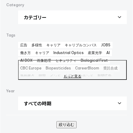
Category
Tags
広告
多様性
キャリア
キャリブルコンパス
JOBS
働き方
キャリア
Industrial Optics
産業光学
AI
AI BOX
画像処理
セキュリティ
Biological First
CBC Europe
Biopesticides
CareerBloom
受託合成
海外拠点
韓国
インド
人工ダイヤモンド
新聞広告
もっと見る
Advertisement
日本経済新聞広告
Career Bloom
Year
女性活躍推進
日本純良薬品
インターフェックス2025
水添
interphex2025
中間体
包材
えんどう豆タンパク
package
foods
PR
SBTi
広告
健康企業宣言
AOZORA FARM
UV硬化型接着剤
100周年
100th
企業広告
SINA COVA
ファッション
バイオ医薬製造受託
絞り込む
TBMC
台湾
医薬品事業
automationtaipei
optics