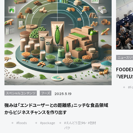
ニュースリ
FOOD
『VEPLU
#F
スペシャルコンテンツ
フーズ
2025.5.19
強みは「エンドユーザーとの距離感」ニッチな食品領域
からビジネスチャンスを作り出す
#foods
#package
#えんどう豆タン
#包材
パク