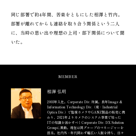
同じ部署で約4年間、苦楽をともにした相澤と竹内。
部署が離れてからも連絡を取り合う関係という二人
に、
当時の思い出や理想の上司・部下関係について聞
いた。
MEMBER
相澤 弘明
2003年入社。Corporate Div. 所属。長年Image &
Information Technology Div.（現：Industrial
Optics Div.）で監視カメラやGANZ製品の販売に携
わり、2021年よりカメラのシステム事業で培った
ITの知識を活かすべくCorporate Div. DX Solution
Groupに異動。現在は同グループのマネージャーを
担当。社内外・年代問わず幅広い人脈を持ち、日々