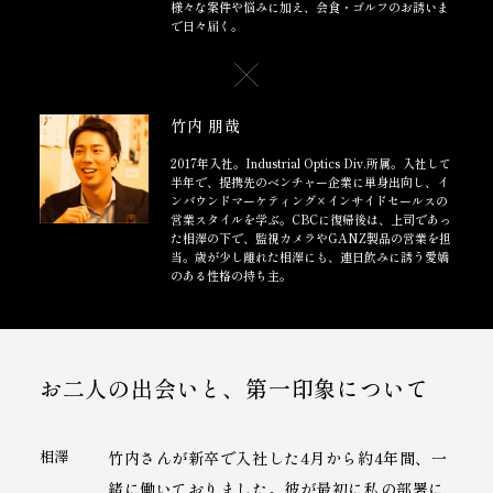
様々な案件や悩みに加え、会食・ゴルフのお誘いま
で日々届く。
竹内 朋哉
2017年入社。Industrial Optics Div.所属。入社して
半年で、提携先のベンチャー企業に単身出向し、イ
ンバウンドマーケティング×インサイドセールスの
営業スタイルを学ぶ。CBCに復帰後は、上司であっ
た相澤の下で、監視カメラやGANZ製品の営業を担
当。歳が少し離れた相澤にも、連日飲みに誘う愛嬌
のある性格の持ち主。
お二人の出会いと、第一印象について
相澤
竹内さんが新卒で入社した4月から約4年間、一
緒に働いておりました。彼が最初に私の部署に