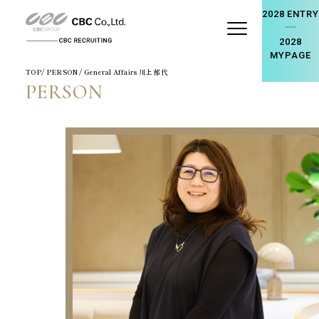
2028 ENTRY
2028
MYPAGE
TOP
/ PERSON / General Affairs 川上 郁代
PERSON