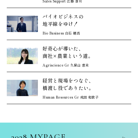
Sales Support 江藤 香月
バイオビジネスの
地平線をゆけ！
Bio Business 白石 穂高
好奇心が導いた、
商社×農業という道。
Agriscience Gr 久保山 恵未
経営と現場をつなぐ、
橋渡し役でありたい。
Human Resources Gr 成田 和歌子
2028 MYPAGE